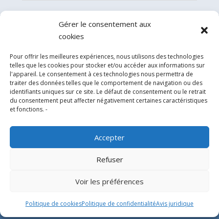
Gérer le consentement aux
cookies
Pour offrir les meilleures expériences, nous utilisons des technologies
telles que les cookies pour stocker et/ou accéder aux informations sur
l'appareil. Le consentement à ces technologies nous permettra de
traiter des données telles que le comportement de navigation ou des
identifiants uniques sur ce site. Le défaut de consentement ou le retrait
du consentement peut affecter négativement certaines caractéristiques
Experts en conception, fabrication et fourniture
et fonctions. -
d’hélistations en aluminium et d’équipements
correspondants pour l’industrie offshore et le
Accepter
secteur hospitalier.
Refuser
SIÈGE SOCIAL
Voir les préférences
Parque Empresarial L’Horta Vella, Calle 4, 4, 46117
Politique de cookies
Politique de confidentialité
Avis juridique
Bétera, Valencia, Spain