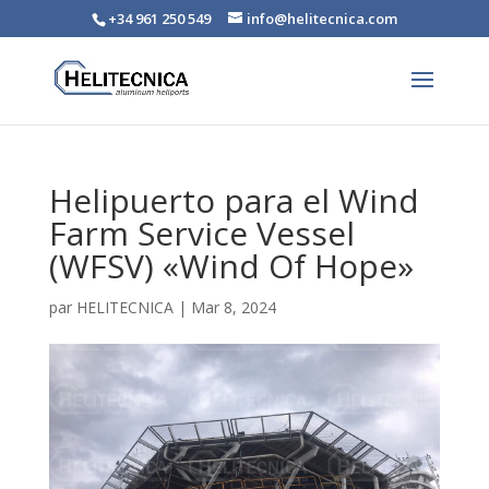
+34 961 250 549
info@helitecnica.com
Helipuerto para el Wind
Farm Service Vessel
(WFSV) «Wind Of Hope»
par
HELITECNICA
|
Mar 8, 2024