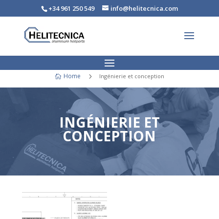
+34 961 250 549
info@helitecnica.com
Home
5
Ingénierie et conception

INGÉNIERIE ET
CONCEPTION