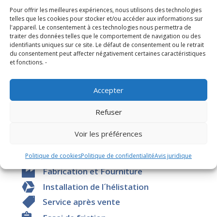
les phases du projet d’hélistation, nous offrons les
Pour offrir les meilleures expériences, nous utilisons des technologies
telles que les cookies pour stocker et/ou accéder aux informations sur
services complémentaires suivants:
l'appareil. Le consentement à ces technologies nous permettra de
Assistance technique
traiter des données telles que le comportement de navigation ou des
identifiants uniques sur ce site. Le défaut de consentement ou le retrait
Études de faisabilité structurelle
du consentement peut affecter négativement certaines caractéristiques
Etudes environnementales
et fonctions. -
Gestion de projets
Dynamique numérique des fluides (DNF)
Accepter
Refuser
Découvrez d’autres services pour les
Voir les préférences
héliports :
Politique de cookies
Politique de confidentialité
Avis juridique

Fabrication et Fourniture

Installation de l´hélistation

Service après vente