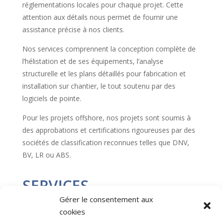
réglementations locales pour chaque projet. Cette
attention aux détails nous permet de fournir une
assistance précise à nos clients.
Nos services comprennent la conception complète de
l’hélistation et de ses équipements, l’analyse
structurelle et les plans détaillés pour fabrication et
installation sur chantier, le tout soutenu par des
logiciels de pointe.
Pour les projets offshore, nos projets sont soumis à
des approbations et certifications rigoureuses par des
sociétés de classification reconnues telles que DNV,
BV, LR ou ABS.
SERVICES
COMPLÉMENTAIRES :
Gérer le consentement aux
cookies
Afin de garantir une couverture complète de toutes