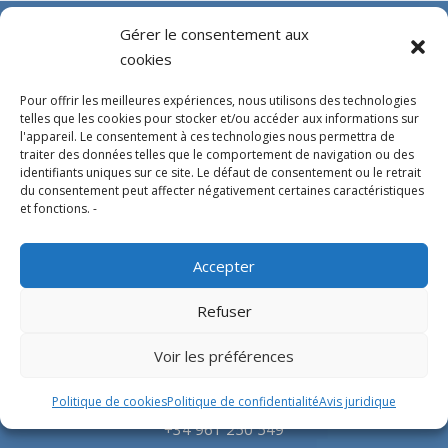
Gérer le consentement aux
cookies
Pour offrir les meilleures expériences, nous utilisons des technologies
telles que les cookies pour stocker et/ou accéder aux informations sur
l'appareil. Le consentement à ces technologies nous permettra de
traiter des données telles que le comportement de navigation ou des
identifiants uniques sur ce site. Le défaut de consentement ou le retrait
Experts en conception, fabrication et fourniture
du consentement peut affecter négativement certaines caractéristiques
et fonctions. -
d’hélistations en aluminium et d’équipements
correspondants pour l’industrie offshore et le
Accepter
secteur hospitalier.
Refuser
SIÈGE SOCIAL
Voir les préférences
Parque Empresarial L’Horta Vella, Calle 4, 4, 46117
Politique de cookies
Politique de confidentialité
Avis juridique
Bétera, Valencia, Spain
+34 961 250 549