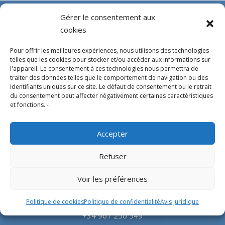
Gérer le consentement aux
cookies
Pour offrir les meilleures expériences, nous utilisons des technologies
telles que les cookies pour stocker et/ou accéder aux informations sur
l'appareil. Le consentement à ces technologies nous permettra de
traiter des données telles que le comportement de navigation ou des
identifiants uniques sur ce site. Le défaut de consentement ou le retrait
Experts en conception, fabrication et fourniture
du consentement peut affecter négativement certaines caractéristiques
et fonctions. -
d’hélistations en aluminium et d’équipements
correspondants pour l’industrie offshore et le
Accepter
secteur hospitalier.
Refuser
SIÈGE SOCIAL
Voir les préférences
Parque Empresarial L’Horta Vella, Calle 4, 4, 46117
Politique de cookies
Politique de confidentialité
Avis juridique
Bétera, Valencia, Spain
+34 961 250 549