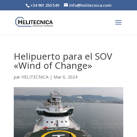
+34 961 250 549
info@helitecnica.com
Helipuerto para el SOV
«Wind of Change»
par
HELITECNICA
|
Mar 6, 2024