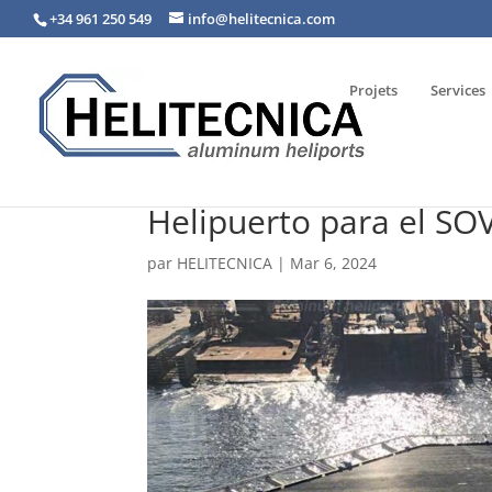
+34 961 250 549
info@helitecnica.com
Projets
Services
Helipuerto para el SO
par
HELITECNICA
|
Mar 6, 2024