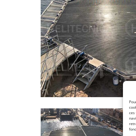
Pour
cook
ces
navi
retr
fonc