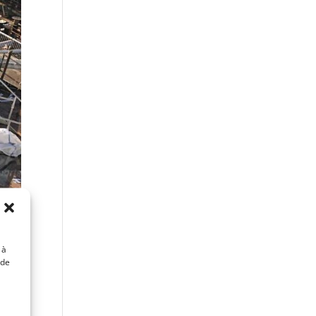
 à
 de