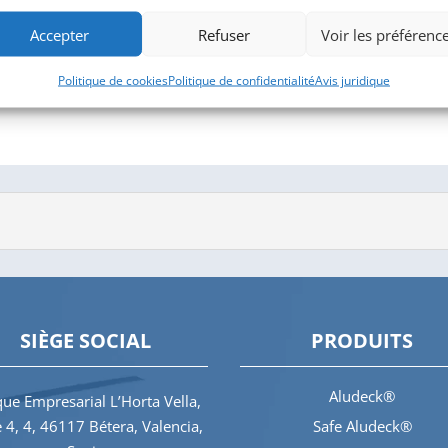
Accepter
Refuser
Voir les préférenc
Politique de cookies
Politique de confidentialité
Avis juridique
SIÈGE SOCIAL
PRODUITS
Aludeck®
ue Empresarial L’Horta Vella,
e 4, 4, 46117 Bétera, Valencia,
Safe Aludeck®