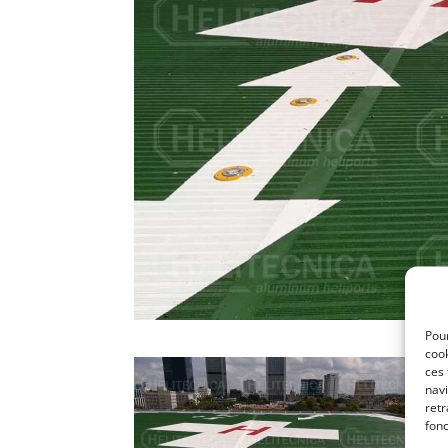
Pour
cook
ces
navi
retr
fonc