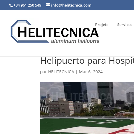
+34 961 250 549
info@helitecnica.com
Projets
Services
Helipuerto para Hospit
par
HELITECNICA
|
Mar 6, 2024