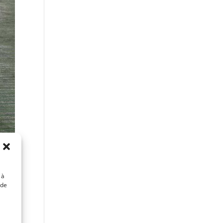
 à
 de