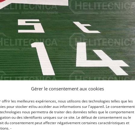
Gérer le consentement aux cookies
 offrir les meilleures expériences, nous utilisons des technologies telles que les
ies pour stocker et/ou accéder aux informations sur l'appareil. Le consentement
 technologies nous permettra de traiter des données telles que le comportement
gation ou des identifiants uniques sur ce site. Le défaut de consentement ou le
ait du consentement peut affecter négativement certaines caractéristiques et
tions. -