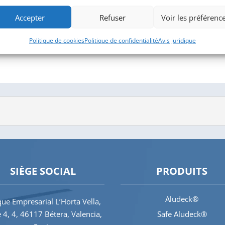
Accepter
Refuser
Voir les préférenc
Politique de cookies
Politique de confidentialité
Avis juridique
SIÈGE SOCIAL
PRODUITS
Aludeck®
ue Empresarial L’Horta Vella,
e 4, 4, 46117 Bétera, Valencia,
Safe Aludeck®