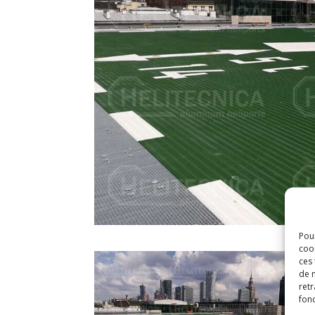
Pour
coo
ces
de n
retr
fonc