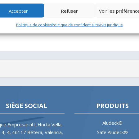
Accepter
Refuser
Voir les préférenc
Politique de cookies
Politique de confidentialité
Avis juridique
SIÈGE SOCIAL
PRODUITS
Aludeck®
ue Empresarial L’Horta Vella,
e 4, 4, 46117 Bétera, Valencia,
Safe Aludeck®