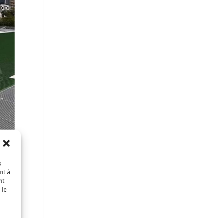
s
nt à
nt
 le