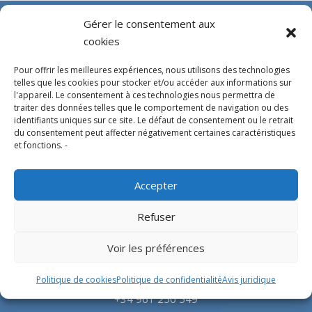
Gérer le consentement aux
cookies
Pour offrir les meilleures expériences, nous utilisons des technologies
telles que les cookies pour stocker et/ou accéder aux informations sur
l'appareil. Le consentement à ces technologies nous permettra de
traiter des données telles que le comportement de navigation ou des
identifiants uniques sur ce site. Le défaut de consentement ou le retrait
Experts en conception, fabrication et fourniture
du consentement peut affecter négativement certaines caractéristiques
et fonctions. -
d’hélistations en aluminium et d’équipements
correspondants pour l’industrie offshore et le
Accepter
secteur hospitalier.
Refuser
SIÈGE SOCIAL
Voir les préférences
Parque Empresarial L’Horta Vella, Calle 4, 4, 46117
Politique de cookies
Politique de confidentialité
Avis juridique
Bétera, Valencia, Spain
+34 961 250 549