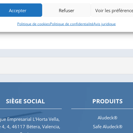
Accepter
Refuser
Voir les préférenc
Politique de cookies
Politique de confidentialité
Avis juridique
SIÈGE SOCIAL
PRODUITS
Aludeck®
ue Empresarial L’Horta Vella,
e 4, 4, 46117 Bétera, Valencia,
Safe Aludeck®