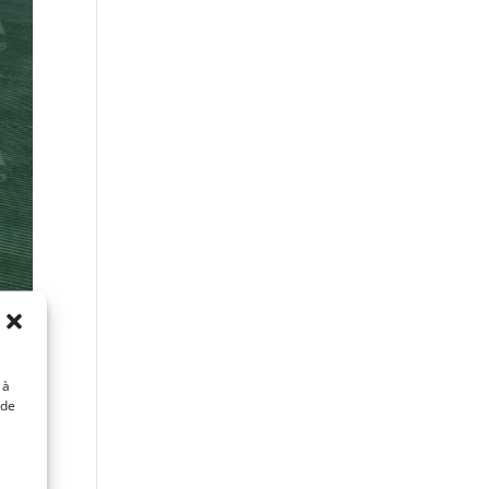
 à
 de