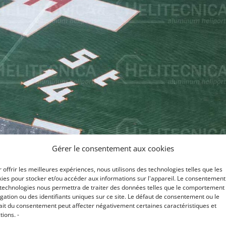
Gérer le consentement aux cookies
 offrir les meilleures expériences, nous utilisons des technologies telles que les
ies pour stocker et/ou accéder aux informations sur l'appareil. Le consentement
 technologies nous permettra de traiter des données telles que le comportement
gation ou des identifiants uniques sur ce site. Le défaut de consentement ou le
ait du consentement peut affecter négativement certaines caractéristiques et
tions. -