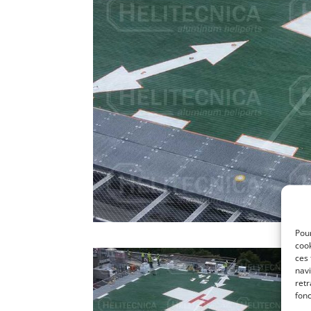
Pour
cook
ces
navi
retr
fonc