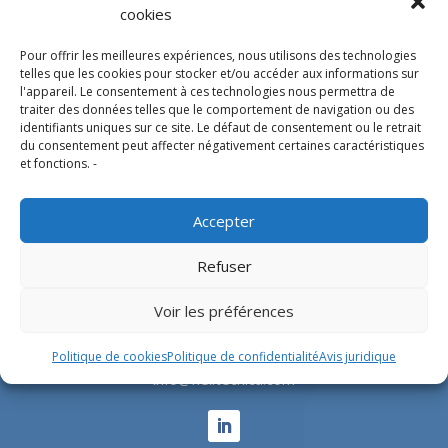
cookies
Pour offrir les meilleures expériences, nous utilisons des technologies
telles que les cookies pour stocker et/ou accéder aux informations sur
l'appareil. Le consentement à ces technologies nous permettra de
Experts en conception, fabrication et fourniture
traiter des données telles que le comportement de navigation ou des
d’hélistations en aluminium et d’équipements
identifiants uniques sur ce site. Le défaut de consentement ou le retrait
du consentement peut affecter négativement certaines caractéristiques
correspondants pour l’industrie offshore et le
et fonctions. -
secteur hospitalier.
Accepter
SIÈGE SOCIAL
Refuser
Parque Empresarial L’Horta Vella, Calle 4, 4, 46117
Voir les préférences
Bétera, Valencia, Spain
+34 961 250 549
Politique de cookies
Politique de confidentialité
Avis juridique
info@helitecnica.com