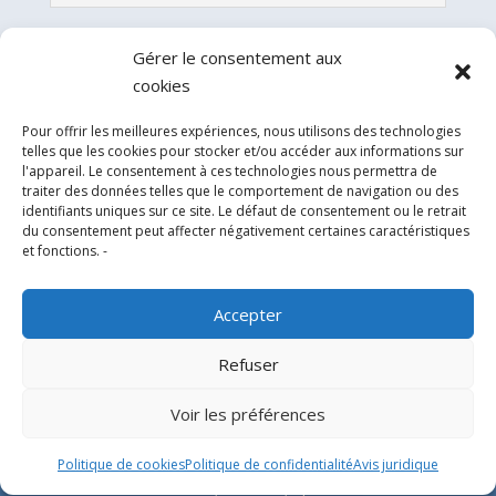
Gérer le consentement aux
cookies
Pour offrir les meilleures expériences, nous utilisons des technologies
telles que les cookies pour stocker et/ou accéder aux informations sur
l'appareil. Le consentement à ces technologies nous permettra de
traiter des données telles que le comportement de navigation ou des
identifiants uniques sur ce site. Le défaut de consentement ou le retrait
du consentement peut affecter négativement certaines caractéristiques
Experts en conception, fabrication et fourniture
et fonctions. -
d’hélistations en aluminium et d’équipements
correspondants pour l’industrie offshore et le
Accepter
secteur hospitalier.
Refuser
SIÈGE SOCIAL
Voir les préférences
Parque Empresarial L’Horta Vella, Calle 4, 4, 46117
Politique de cookies
Politique de confidentialité
Avis juridique
Bétera, Valencia, Spain