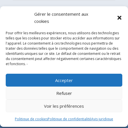
Gérer le consentement aux
cookies
Pour offrir les meilleures expériences, nous utilisons des technologies
telles que les cookies pour stocker et/ou accéder aux informations sur
l'appareil. Le consentement à ces technologies nous permettra de
traiter des données telles que le comportement de navigation ou des
identifiants uniques sur ce site. Le défaut de consentement ou le retrait
du consentement peut affecter négativement certaines caractéristiques
Experts en conception, fabrication et fourniture
et fonctions. -
d’hélistations en aluminium et d’équipements
correspondants pour l’industrie offshore et le
Accepter
secteur hospitalier.
Refuser
SIÈGE SOCIAL
Voir les préférences
Parque Empresarial L’Horta Vella, Calle 4, 4, 46117
Politique de cookies
Politique de confidentialité
Avis juridique
Bétera, Valencia, Spain