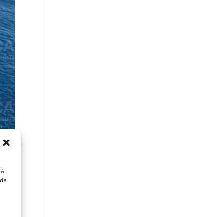
 à
 de