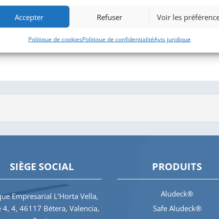
Accepter
Refuser
Voir les préférenc
Politique de cookies
Politique de confidentialité
Avis juridique
SIÈGE SOCIAL
PRODUITS
Aludeck®
ue Empresarial L’Horta Vella,
e 4, 4, 46117 Bétera, Valencia,
Safe Aludeck®