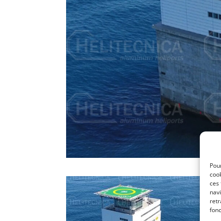
Pour
cook
ces
navi
retr
fonc