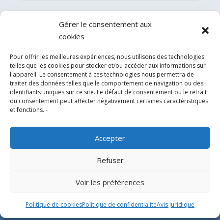
Gérer le consentement aux
cookies
Pour offrir les meilleures expériences, nous utilisons des technologies
telles que les cookies pour stocker et/ou accéder aux informations sur
l'appareil. Le consentement à ces technologies nous permettra de
traiter des données telles que le comportement de navigation ou des
identifiants uniques sur ce site. Le défaut de consentement ou le retrait
du consentement peut affecter négativement certaines caractéristiques
Experts en conception, fabrication et fourniture
et fonctions. -
d’hélistations en aluminium et d’équipements
correspondants pour l’industrie offshore et le
Accepter
secteur hospitalier.
Refuser
SIÈGE SOCIAL
Voir les préférences
Parque Empresarial L’Horta Vella, Calle 4, 4, 46117
Politique de cookies
Politique de confidentialité
Avis juridique
Bétera, Valencia, Spain