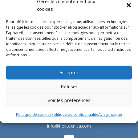
Gérer le consentement aux
cookies
Pour offrir les meilleures expériences, nous utilisons des technologies
telles que les cookies pour stocker et/ou accéder aux informations sur
l'appareil. Le consentement à ces technologies nous permettra de
traiter des données telles que le comportement de navigation ou des
Experts en conception, fabrication et fourniture
identifiants uniques sur ce site. Le défaut de consentement ou le retrait
d’hélistations en aluminium et d’équipements
du consentement peut affecter négativement certaines caractéristiques
et fonctions. -
correspondants pour l’industrie offshore et le
secteur hospitalier.
Accepter
SIÈGE SOCIAL
Refuser
Parque Empresarial L’Horta Vella, Calle 4, 4, 46117
Voir les préférences
Bétera, Valencia, Spain
+34 961 250 549
Politique de cookies
Politique de confidentialité
Avis juridique
info@helitecnica.com