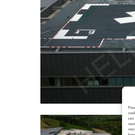
Pour
cook
ces
navi
retr
fonc