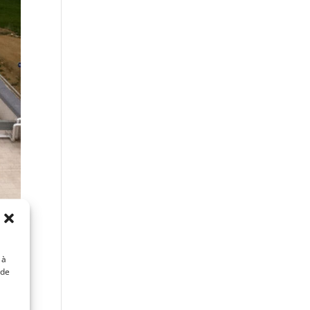
 à
 de