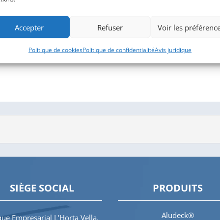
Accepter
Refuser
Voir les préférenc
Politique de cookies
Politique de confidentialité
Avis juridique
SIÈGE SOCIAL
PRODUITS
Aludeck®
ue Empresarial L’Horta Vella,