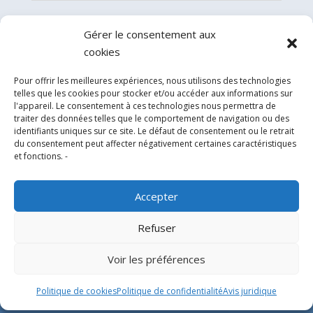
Gérer le consentement aux
cookies
Pour offrir les meilleures expériences, nous utilisons des technologies
telles que les cookies pour stocker et/ou accéder aux informations sur
l'appareil. Le consentement à ces technologies nous permettra de
traiter des données telles que le comportement de navigation ou des
identifiants uniques sur ce site. Le défaut de consentement ou le retrait
du consentement peut affecter négativement certaines caractéristiques
Experts en conception, fabrication et fourniture
et fonctions. -
d’hélistations en aluminium et d’équipements
correspondants pour l’industrie offshore et le
Accepter
secteur hospitalier.
Refuser
SIÈGE SOCIAL
Voir les préférences
Parque Empresarial L’Horta Vella, Calle 4, 4, 46117
Politique de cookies
Politique de confidentialité
Avis juridique
Bétera, Valencia, Spain