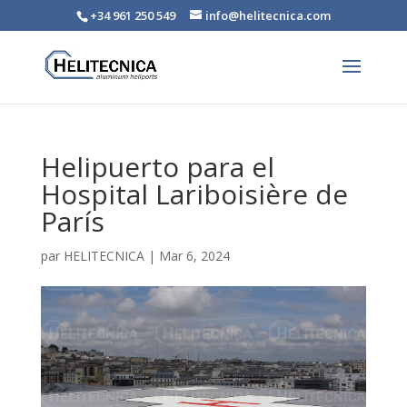
+34 961 250 549
info@helitecnica.com
Helipuerto para el
Hospital Lariboisière de
París
par
HELITECNICA
|
Mar 6, 2024