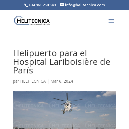
+34 961 250 549
info@helitecnica.com
Helipuerto para el
Hospital Lariboisière de
París
par
HELITECNICA
|
Mar 6, 2024