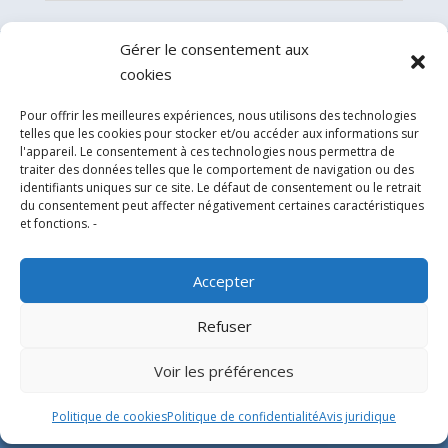
Gérer le consentement aux
cookies
Pour offrir les meilleures expériences, nous utilisons des technologies
telles que les cookies pour stocker et/ou accéder aux informations sur
l'appareil. Le consentement à ces technologies nous permettra de
traiter des données telles que le comportement de navigation ou des
identifiants uniques sur ce site. Le défaut de consentement ou le retrait
du consentement peut affecter négativement certaines caractéristiques
Experts en conception, fabrication et fourniture
et fonctions. -
d’hélistations en aluminium et d’équipements
correspondants pour l’industrie offshore et le
Accepter
secteur hospitalier.
Refuser
SIÈGE SOCIAL
Voir les préférences
Parque Empresarial L’Horta Vella, Calle 4, 4, 46117
Politique de cookies
Politique de confidentialité
Avis juridique
Bétera, Valencia, Spain