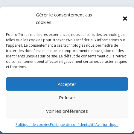
Gérer le consentement aux
cookies
Pour offrir les meilleures expériences, nous utilisons des technologies
telles que les cookies pour stocker et/ou accéder aux informations sur
l'appareil. Le consentement à ces technologies nous permettra de
traiter des données telles que le comportement de navigation ou des
identifiants uniques sur ce site. Le défaut de consentement ou le retrait
du consentement peut affecter négativement certaines caractéristiques
Experts en conception, fabrication et fourniture
et fonctions. -
d’hélistations en aluminium et d’équipements
correspondants pour l’industrie offshore et le
Accepter
secteur hospitalier.
Refuser
SIÈGE SOCIAL
Voir les préférences
Parque Empresarial L’Horta Vella, Calle 4, 4, 46117
Politique de cookies
Politique de confidentialité
Avis juridique
Bétera, Valencia, Spain