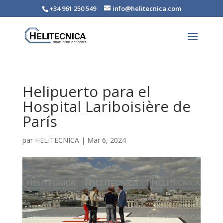
+34 961 250 549
info@helitecnica.com
Helipuerto para el
Hospital Lariboisière de
París
par
HELITECNICA
|
Mar 6, 2024