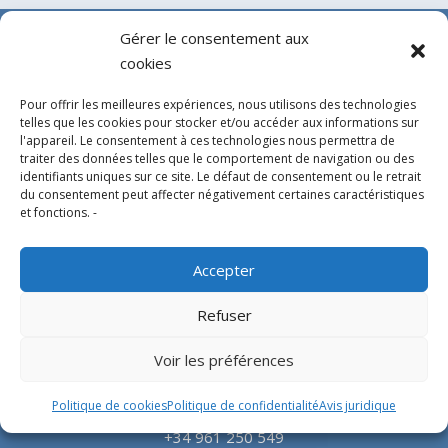
Gérer le consentement aux
cookies
Pour offrir les meilleures expériences, nous utilisons des technologies
telles que les cookies pour stocker et/ou accéder aux informations sur
l'appareil. Le consentement à ces technologies nous permettra de
traiter des données telles que le comportement de navigation ou des
identifiants uniques sur ce site. Le défaut de consentement ou le retrait
du consentement peut affecter négativement certaines caractéristiques
Experts en conception, fabrication et fourniture
et fonctions. -
d’hélistations en aluminium et d’équipements
correspondants pour l’industrie offshore et le
Accepter
secteur hospitalier.
Refuser
SIÈGE SOCIAL
Voir les préférences
Parque Empresarial L’Horta Vella, Calle 4, 4, 46117
Politique de cookies
Politique de confidentialité
Avis juridique
Bétera, Valencia, Spain
+34 961 250 549