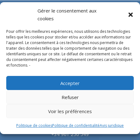
Gérer le consentement aux
cookies
Pour offrir les meilleures expériences, nous utilisons des technologies
telles que les cookies pour stocker et/ou accéder aux informations sur
l'appareil. Le consentement à ces technologies nous permettra de
traiter des données telles que le comportement de navigation ou des
identifiants uniques sur ce site. Le défaut de consentement ou le retrait
Experts en conception, fabrication et fourniture
du consentement peut affecter négativement certaines caractéristiques
et fonctions. -
d’hélistations en aluminium et d’équipements
correspondants pour l’industrie offshore et le
Accepter
secteur hospitalier.
Refuser
SIÈGE SOCIAL
Voir les préférences
Parque Empresarial L’Horta Vella, Calle 4, 4, 46117
Politique de cookies
Politique de confidentialité
Avis juridique
Bétera, Valencia, Spain
+34 961 250 549