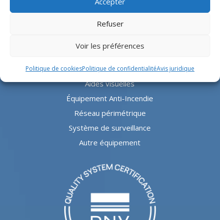
Accepter
Refuser
PRODUITS
Voir les préférences
Aludeck®
Safe Aludeck®
Politique de cookies
Politique de confidentialité
Avis juridique
Aides visuelles
Équipement Anti-Incendie
Réseau périmétrique
Système de surveillance
Autre équipement