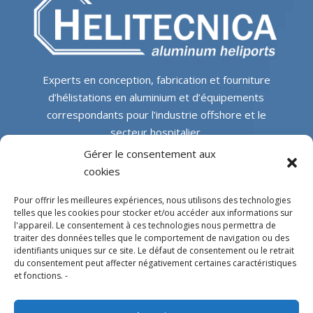
Experts en conception, fabrication et fourniture
d’hélistations en aluminium et d’équipements
correspondants pour l’industrie offshore et le
secteur hospitalier.
Gérer le consentement aux
SIÈGE SOCIAL
cookies
Pour offrir les meilleures expériences, nous utilisons des technologies
Parque Empresarial L’Horta Vella, Calle 4, 4, 46117
telles que les cookies pour stocker et/ou accéder aux informations sur
l'appareil. Le consentement à ces technologies nous permettra de
Bétera, Valencia, Spain
traiter des données telles que le comportement de navigation ou des
+34 961 250 549
identifiants uniques sur ce site. Le défaut de consentement ou le retrait
du consentement peut affecter négativement certaines caractéristiques
info@helitecnica.com
et fonctions. -