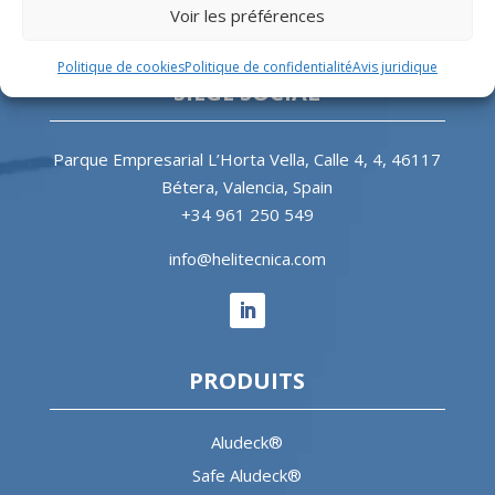
correspondants pour l’industrie offshore et le
Voir les préférences
secteur hospitalier.
Politique de cookies
Politique de confidentialité
Avis juridique
SIÈGE SOCIAL
Parque Empresarial L’Horta Vella, Calle 4, 4, 46117
Bétera, Valencia, Spain
+34 961 250 549
info@helitecnica.com
PRODUITS
Aludeck®
Safe Aludeck®