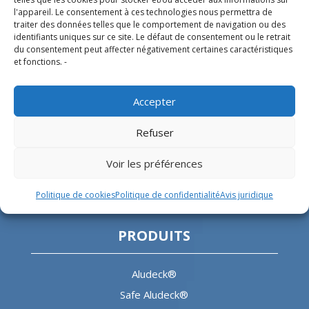
correspondants pour l’industrie offshore et le
l'appareil. Le consentement à ces technologies nous permettra de
secteur hospitalier.
traiter des données telles que le comportement de navigation ou des
identifiants uniques sur ce site. Le défaut de consentement ou le retrait
du consentement peut affecter négativement certaines caractéristiques
SIÈGE SOCIAL
et fonctions. -
Parque Empresarial L’Horta Vella, Calle 4, 4, 46117
Accepter
Bétera, Valencia, Spain
+34 961 250 549
Refuser
info@helitecnica.com
Voir les préférences
Politique de cookies
Politique de confidentialité
Avis juridique
PRODUITS
Aludeck®
Safe Aludeck®