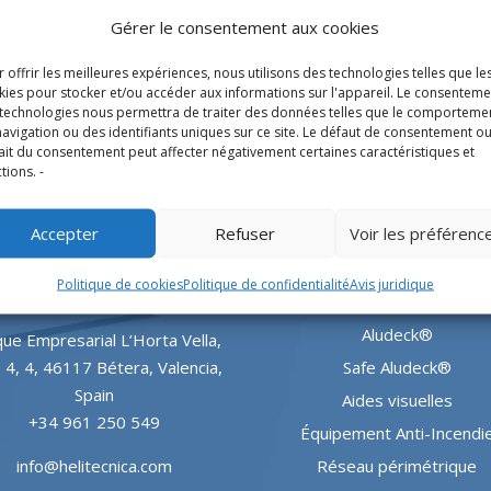
Gérer le consentement aux cookies
 offrir les meilleures expériences, nous utilisons des technologies telles que le
kies pour stocker et/ou accéder aux informations sur l'appareil. Le consenteme
 technologies nous permettra de traiter des données telles que le comporteme
avigation ou des identifiants uniques sur ce site. Le défaut de consentement ou
ait du consentement peut affecter négativement certaines caractéristiques et
tions. -
Accepter
Refuser
Voir les préférenc
SIÈGE SOCIAL
PRODUITS
Politique de cookies
Politique de confidentialité
Avis juridique
Aludeck®
ue Empresarial L’Horta Vella,
e 4, 4, 46117 Bétera, Valencia,
Safe Aludeck®
Spain
Aides visuelles
+34 961 250 549
Équipement Anti-Incendi
info@helitecnica.com
Réseau périmétrique