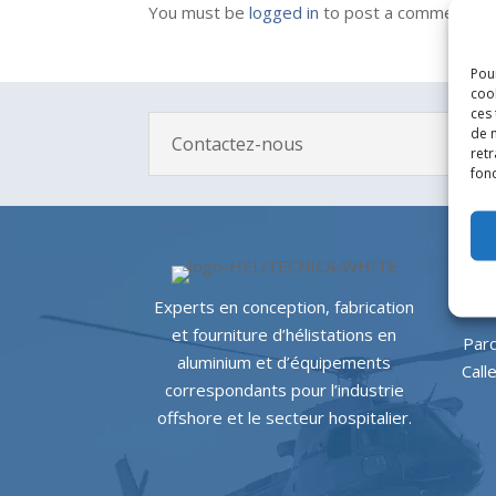
You must be
logged in
to post a comment.
Pour
coo
ces
de n
Contactez-nous
retr
fonc
Experts en conception, fabrication
et fourniture d’hélistations en
Parq
aluminium et d’équipements
Call
correspondants pour l’industrie
offshore et le secteur hospitalier.