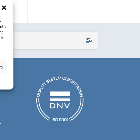
s
nt à
nt
 le
es
e