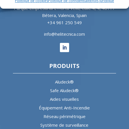
Politique de cookies
Politique de confidentialité
Avis juridique
Parque Empresarial L’Horta Vella, Calle 4, 4, 46117
Bétera, Valencia, Spain
+34 961 250 549
info@helitecnica.com
PRODUITS
Aludeck®
Safe Aludeck®
Aides visuelles
Équipement Anti-Incendie
Réseau périmétrique
Système de surveillance